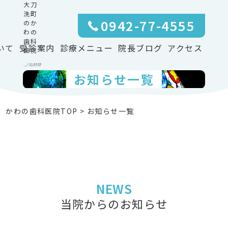
大刀
洗町
0942-77-4555
のか
わの
歯科
いて
受診案内
診療メニュー
院長ブログ
アクセス
医院
お知らせ一覧
かわの歯科医院TOP
>
お知らせ一覧
当院からのお知らせ