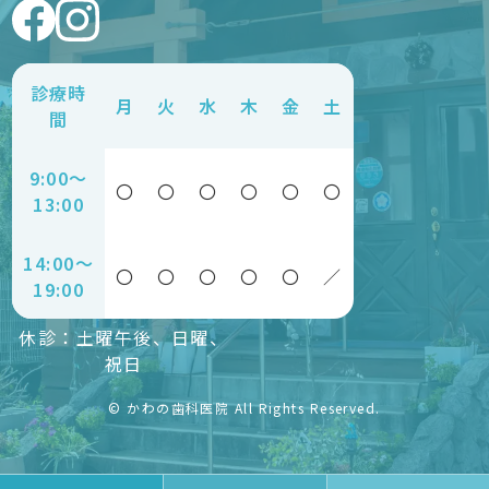
診療時
月
火
水
木
金
土
間
9:00〜
〇
〇
〇
〇
〇
〇
13:00
14:00〜
〇
〇
〇
〇
〇
／
19:00
休診：土曜午後、日曜、
祝日
© かわの歯科医院 All Rights Reserved.