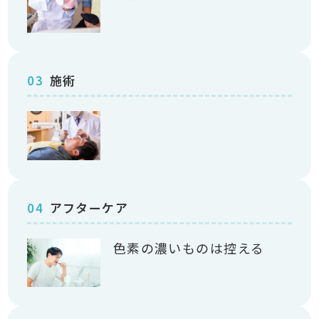
03
施術
04
アフターケア
色素の濃いものは控える