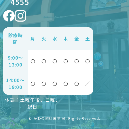
4555
診療時
月
火
水
木
金
土
間
9:00〜
〇
〇
〇
〇
〇
〇
13:00
14:00〜
〇
〇
〇
〇
〇
／
19:00
休診：土曜午後、日曜、
祝日
© かわの歯科医院 All Rights Reserved.